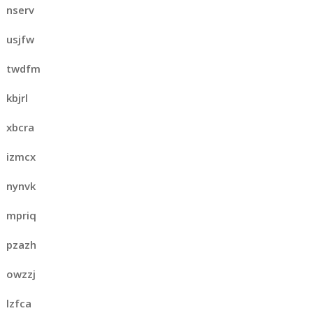
nserv
usjfw
twdfm
kbjrl
xbcra
izmcx
nynvk
mpriq
pzazh
owzzj
lzfca