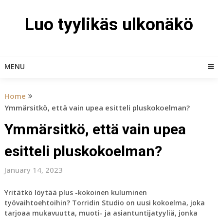
Skip
to
Luo tyylikäs ulkonäkö
content
MENU
Home
Ymmärsitkö, että vain upea esitteli pluskokoelman?
Ymmärsitkö, että vain upea
esitteli pluskokoelman?
January 14, 2023
Yritätkö löytää plus -kokoinen kuluminen
työvaihtoehtoihin? Torridin Studio on uusi kokoelma, joka
tarjoaa mukavuutta, muoti- ja asiantuntijatyyliä, jonka