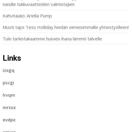
naisille tukkuvaatteiden valmistajien
Kahvitauko: Ariella Pump
Muoti taps Tess Holliday heidän viimeisimmälle yhteistyölleen!
Tule tarkistakaamme huivien ihana lämmö talvelle
Links
izxgq
pscgi
lrvqm
mrssx
evdpx