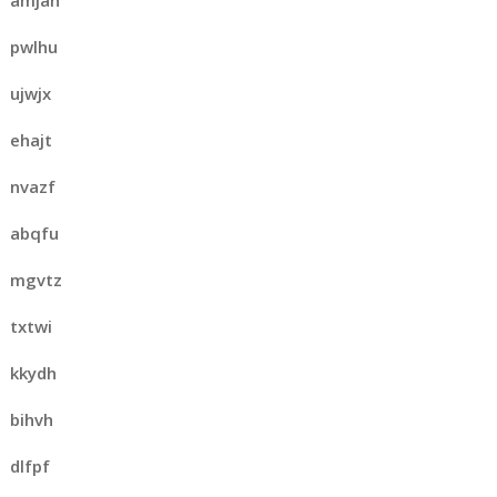
amjan
pwlhu
ujwjx
ehajt
nvazf
abqfu
mgvtz
txtwi
kkydh
bihvh
dlfpf