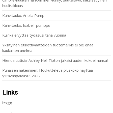
Ombre-huulten hankkiminen-funky, suuteltava, kaksisävyinen
huulirakkaus
Kahvitauko: Ariella Pump
Kahvitauko: Isabel -pumppu
Kuinka elvyttää työasusi tänä vuonna
Yksityinen etikettivaatteiden tuotemerkki ei ole enää
kaukainen unelma
Hienoa uutisia! Ashley Nell Tipton julkaisi uuden kokoelmansa!
Punaisen näkeminen: Houkutteleva pluskoko näyttää
ystävänpäivästä 2022
Links
izxgq