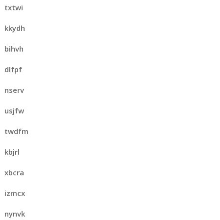
txtwi
kkydh
bihvh
dlfpf
nserv
usjfw
twdfm
kbjrl
xbcra
izmcx
nynvk