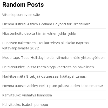
Random Posts
Viikonloppun avoin säie
Hienoa uutisia! Ashley Graham Beyond for DressBarn
Hiustenhoitoideoita tämän värien juhla -juhla
Punaisen näkeminen: Houkutteleva pluskoko näyttää
ystävänpäivästä 2022
Muoti taps Tess Holliday heidän viimeisimmälle yhteistyölleen!
Eri tilaisuudet, joissa räätälöityjä vaatteita on pakollinen!
Harkitse näitä 8 tekijää ostaessasi häätapahtumasi
Hienoa uutisia! Ashley Nell Tipton julkaisi uuden kokoelmansa!
Kahvitauko: Viehätys lennossa
Kahvitauko: Isabel -pumppu