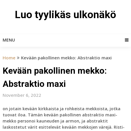
Skip
to
Luo tyylikäs ulkonäkö
content
MENU
Home
Kevään pakollinen mekko: Abstraktio maxi
Kevään pakollinen mekko:
Abstraktio maxi
November 6, 2022
on jotain kevään kirkkaista ja rohkeista mekkoista, jotka
tuovat iloa. Tämän kevään pakollinen abstraktio maxi-
mekko personoi kauneuden ja armon, ja abstraktit
laskostetut värit esittelevät kevään mekkojen värejä. Risti-