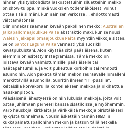
hihnan yksityiskohdista laskostettuihin siluetteihin mekko
on show-tulppa, minkä vuoksi en todennäköisesti voinut
ottaa sitä silmäni, kun näin sen verkossa … ehdottomasti
välttämätöntä!
Olin onnekas saamaan kevään pakollinen mekko:
Australian
Jalkapallomaajoukkue Paita
abstraktio maxi, kun se nousi
Walesin Jalkapallomaajoukkue Paita
myyntiin viikkoja sitten.
Se on
Santos Laguna Paita
varmasti yksi suosikki
kevätpukuistani. Aion käyttää sitä pääsiäisenä, kuten
aiemmin on esitetty Instagramissa. Tämä mekko on
loistava kevään valmistumisille, pääsiäiselle tai
häätapahtumille, ja voit pukeutua korkoihin tai rennosti
asunnoihin. Aion pakata tämän mekon seuraavalle lomalleni
merkittävillä asunnoilla. Suoritin ilmeen “IT -pussilla”,
keltaisilla korvakoruilla kohtellakseen mekkoa ja olkihattua
hauskanpitoon.
Pääsiäisenä lähestyessä on niin lukuisia mekkoja, joita voit
ostaa juhlimaan perheesi kanssa sisätiloissa ja myöhemmin.
Varo hauskoja, kirkkaita ja värikkäitä mekkoja piristääksesi
nykyistä tunnelmaa. Nousin äskettäin tämän H&M: n
kukkapainatuspallohihan mekon ja katson tällä hetkellä