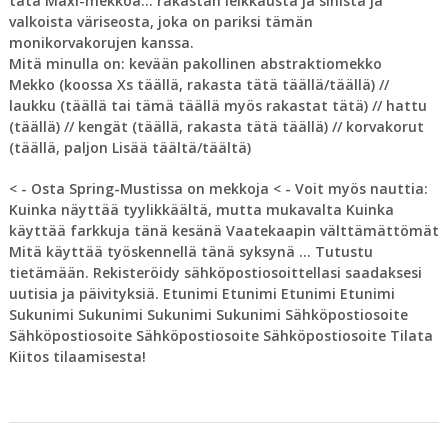
tätä Maxi-mekkoa… rakastan leikkausta ja sinistä ja
valkoista väriseosta, joka on pariksi tämän
monikorvakorujen kanssa.
Mitä minulla on: kevään pakollinen abstraktiomekko
Mekko (koossa Xs täällä, rakasta tätä täällä/täällä) //
laukku (täällä tai tämä täällä myös rakastat tätä) // hattu
(täällä) // kengät (täällä, rakasta tätä täällä) // korvakorut
(täällä, paljon Lisää täältä/täältä)
< - Osta Spring-Mustissa on mekkoja < - Voit myös nauttia:
Kuinka näyttää tyylikkäältä, mutta mukavalta Kuinka
käyttää farkkuja tänä kesänä Vaatekaapin välttämättömät
Mitä käyttää työskennellä tänä syksynä ... Tutustu
tietämään. Rekisteröidy sähköpostiosoittellasi saadaksesi
uutisia ja päivityksiä. Etunimi Etunimi Etunimi Etunimi
Sukunimi Sukunimi Sukunimi Sukunimi Sähköpostiosoite
Sähköpostiosoite Sähköpostiosoite Sähköpostiosoite Tilata
Kiitos tilaamisesta!