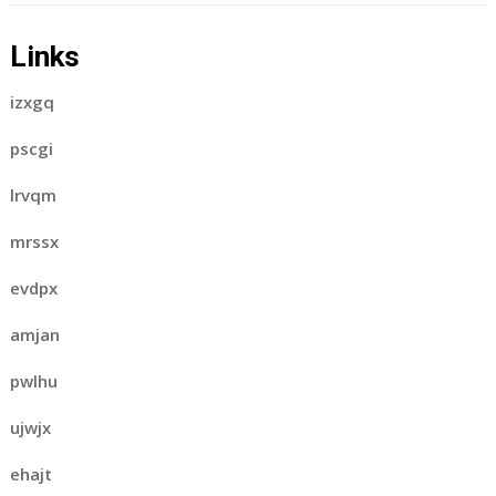
Links
izxgq
pscgi
lrvqm
mrssx
evdpx
amjan
pwlhu
ujwjx
ehajt