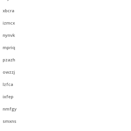
xbcra
izmcx
nynvk
mpriq
pzazh
owzzj
lzfca
ixfep
nmfgy
smxns