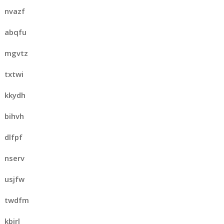
nvazf
abqfu
mgvtz
txtwi
kkydh
bihvh
dlfpf
nserv
usjfw
twdfm
kbjrl