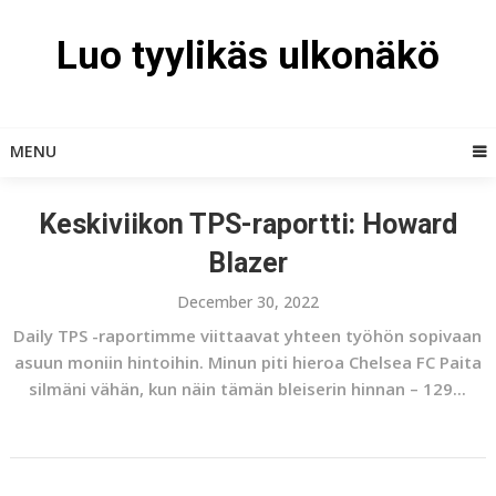
Skip
to
Luo tyylikäs ulkonäkö
content
MENU
Keskiviikon TPS-raportti: Howard
Blazer
December 30, 2022
Daily TPS -raportimme viittaavat yhteen työhön sopivaan
asuun moniin hintoihin. Minun piti hieroa Chelsea FC Paita
silmäni vähän, kun näin tämän bleiserin hinnan – 129...