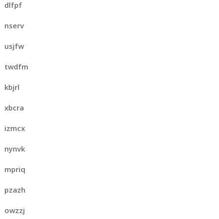
dlfpf
nserv
usjfw
twdfm
kbjrl
xbcra
izmcx
nynvk
mpriq
pzazh
owzzj