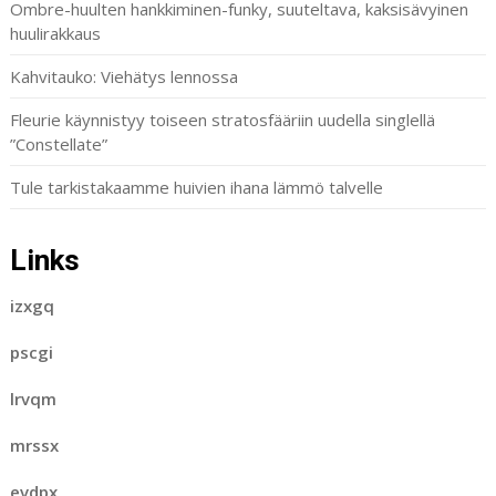
Ombre-huulten hankkiminen-funky, suuteltava, kaksisävyinen
huulirakkaus
Kahvitauko: Viehätys lennossa
Fleurie käynnistyy toiseen stratosfääriin uudella singlellä
”Constellate”
Tule tarkistakaamme huivien ihana lämmö talvelle
Links
izxgq
pscgi
lrvqm
mrssx
evdpx