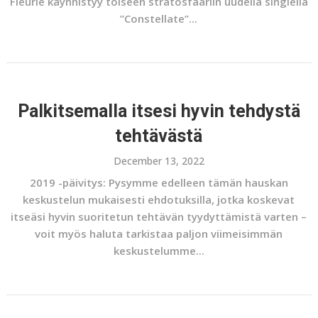
Fleurie käynnistyy toiseen stratosfääriin uudella singlellä
”Constellate”...
Palkitsemalla itsesi hyvin tehdystä
tehtävästä
December 13, 2022
2019 -päivitys: Pysymme edelleen tämän hauskan
keskustelun mukaisesti ehdotuksilla, jotka koskevat
itseäsi hyvin suoritetun tehtävän tyydyttämistä varten –
voit myös haluta tarkistaa paljon viimeisimmän
keskustelumme...