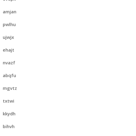
amjan
pwlhu
ujwjx
ehajt
nvazf
abqfu
mgvtz
txtwi
kkydh
bihvh