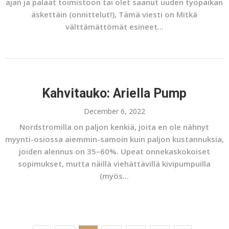
ajan ja palaat toimistoon tai olet saanut uuden työpaikan
äskettäin (onnittelut!), Tämä viesti on Mitkä
välttämättömät esineet...
Kahvitauko: Ariella Pump
December 6, 2022
Nordstromilla on paljon kenkiä, joita en ole nähnyt
myynti-osiossa aiemmin-samoin kuin paljon kustannuksia,
joiden alennus on 35–60%. Upeat onnekaskokoiset
sopimukset, mutta näillä viehättävillä kivipumpuilla
(myös...