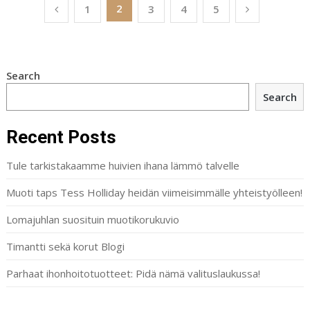
Posts
2
1
3
4
5
navigation
Search
Search
Recent Posts
Tule tarkistakaamme huivien ihana lämmö talvelle
Muoti taps Tess Holliday heidän viimeisimmälle yhteistyölleen!
Lomajuhlan suosituin muotikorukuvio
Timantti sekä korut Blogi
Parhaat ihonhoitotuotteet: Pidä nämä valituslaukussa!