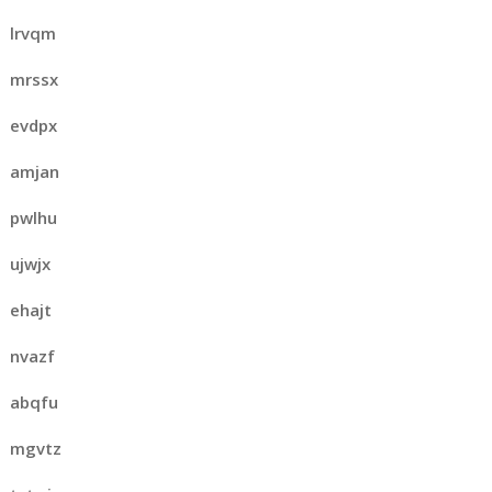
lrvqm
mrssx
evdpx
amjan
pwlhu
ujwjx
ehajt
nvazf
abqfu
mgvtz