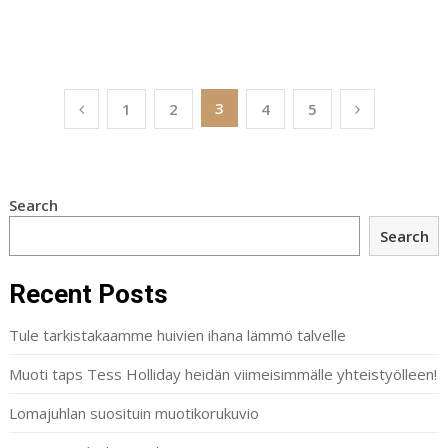
Posts
3
1
2
4
5
navigation
Search
Search
Recent Posts
Tule tarkistakaamme huivien ihana lämmö talvelle
Muoti taps Tess Holliday heidän viimeisimmälle yhteistyölleen!
Lomajuhlan suosituin muotikorukuvio