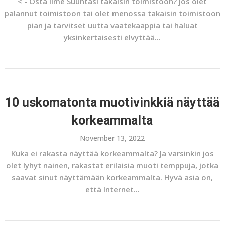
< - Osta ilme Suuntasi takaisin toimistoon? Jos olet
palannut toimistoon tai olet menossa takaisin toimistoon
pian ja tarvitset uutta vaatekaappia tai haluat
yksinkertaisesti elvyttää...
10 uskomatonta muotivinkkiä näyttää
korkeammalta
November 13, 2022
Kuka ei rakasta näyttää korkeammalta? Ja varsinkin jos
olet lyhyt nainen, rakastat erilaisia ​​muoti temppuja, jotka
saavat sinut näyttämään korkeammalta. Hyvä asia on,
että Internet...