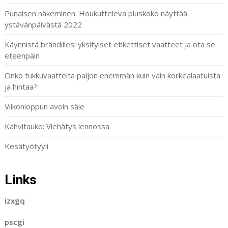
Punaisen näkeminen: Houkutteleva pluskoko näyttää
ystävänpäivästä 2022
Käynnistä brändillesi yksityiset etikettiset vaatteet ja ota se
eteenpäin
Onko tukkuvaatteita paljon enemmän kuin vain korkealaatuista
ja hintaa?
Viikonloppun avoin säie
Kahvitauko: Viehätys lennossa
Kesätyötyyli
Links
izxgq
pscgi