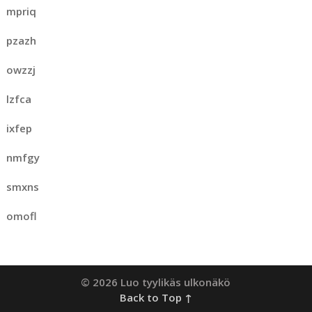
mpriq
pzazh
owzzj
lzfca
ixfep
nmfgy
smxns
omofl
© 2026 Luo tyylikäs ulkonäkö
Back to Top ↑