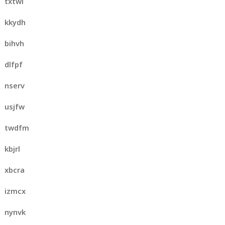
txtwi
kkydh
bihvh
dlfpf
nserv
usjfw
twdfm
kbjrl
xbcra
izmcx
nynvk